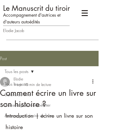
Le Manuscrit du tiroir
Accompagne
me
n
t d'autrices
et
d'auteurs
auto
édités
Elodie Jacob
Post
Tous les posts
Elodie
Tous les posts
1 avr.
10 min de lecture
Comment écrire un livre sur
Salons du livre
son histoire ?
Conseils pour s'autoéditer
Introduction | écrire un livre sur son 
Astuces pour écrire un livre
histoire