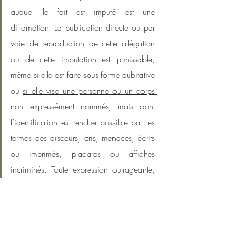
auquel le fait est imputé est une 
diffamation. La publication directe ou par 
voie de reproduction de cette allégation 
ou de cette imputation est punissable, 
même si elle est faite sous forme dubitative 
ou 
si elle vise une personne ou un corps 
non expressément nommés, mais dont 
l’identification est rendue possible
 par les 
termes des discours, cris, menaces, écrits 
ou imprimés, placards ou affiches 
incriminés. Toute expression outrageante, 
termes de mépris ou invective qui ne 
renferme l’imputation d’aucun fait est une 
injure. »