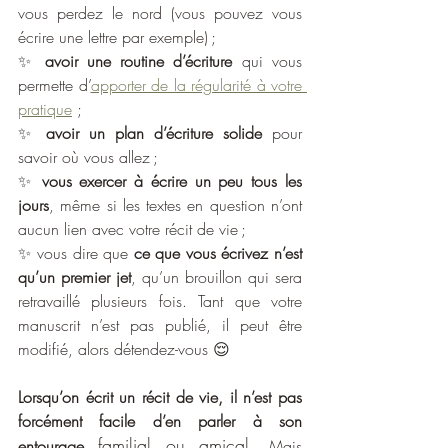
vous perdez le nord (vous pouvez vous 
écrire une lettre par exemple) ;
✨ 
avoir une routine d’écriture
 qui vous 
permette d’
apporter de la régularité à votre 
pratique
 ;
✨ 
avoir un plan d’écriture solide
 pour 
savoir où vous allez ;
✨ 
vous exercer à écrire un peu tous les 
jours
, même si les textes en question n’ont 
aucun lien avec votre récit de vie ;
✨ vous dire que 
ce que vous écrivez n’est 
qu’un premier jet
, qu’un brouillon qui sera 
retravaillé plusieurs fois. Tant que votre 
manuscrit n’est pas publié, il peut être 
modifié, alors détendez-vous 😌
Lorsqu’on écrit un récit de vie, il n’est pas 
forcément facile d’en parler à son 
 familial ou amical. 
entourage
Mais 