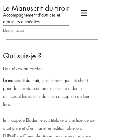
Le Manuscrit du tiroir
Accompagne
me
n
t d'autrices
et
d'auteurs
auto
édités
Elodie Jacob
Qui suis-je ?
Des rêves au papier
Le manuscrit du tiroir
, c'est le nom que j'ai choisi
pour donner vie à un projet : celui d'aider les
autrices et les auteurs dans la conception de leur
livre.
Je m’appelle Elodie, je suis titulaire d’une licence de
droit privé et d’un master en édition obtenu à
l’UPMF de Grenoble. Après des stages chez deux