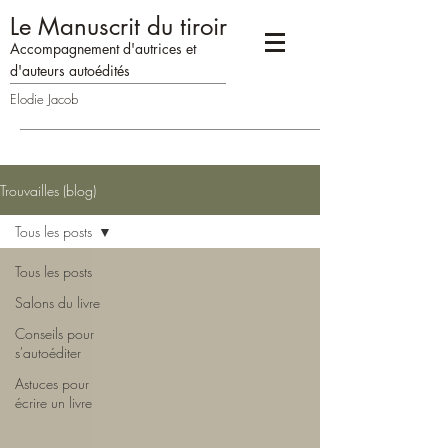
Le Manuscrit du tiroir
Accompagne
me
n
t d'autrices
et
d'auteurs
auto
édités
Elodie Jacob
Trouvailles (blog)
Tous les posts
Tous les posts
Salons du livre
Conseils pour
s'autoéditer
Astuces pour
écrire un livre