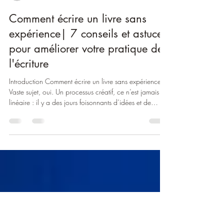
Elodie
4 mars
11 min de lecture
Comment écrire un livre sans
expérience| 7 conseils et astuces
pour améliorer votre pratique de
l'écriture
Introduction Comment écrire un livre sans expérience ?
Vaste sujet, oui. Un processus créatif, ce n’est jamais
linéaire : il y a des jours foisonnants d’idées et de
motivation où on a l’impression de faire des pas de
géant ; et des jours où le jus de cerveau s’obtient après
un combat épuisant contre soi-même (BEURK). Avoir
une organisation qui vous ressemble et mettre des mots
sur les raisons qui vous poussent à écrire sont essentiels
pour garder intacte votre motivation et r