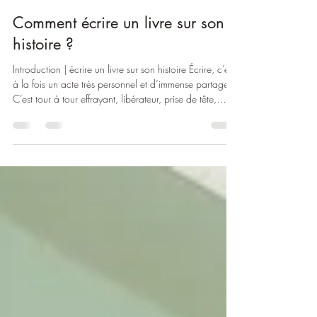
Elodie
1 avr.
10 min de lecture
Comment écrire un livre sur son
histoire ?
Introduction | écrire un livre sur son histoire Écrire, c’est
à la fois un acte très personnel et d’immense partage.
C’est tour à tour effrayant, libérateur, prise de tête,
source de questionnements (souvent) – et de réponses
(parfois). C’est facile certains jours, et ça paraît bien
compliqué le lendemain (comme à l’heure où j’écris
cette introduction, et où j’ai l’impression de pédaler
dans la choucroute 🤤). Peut-être que ce matin, vous
vous êtes réveillé.e en ayant envie d