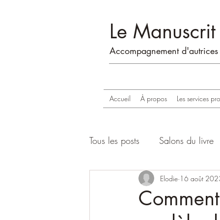
Le Manuscrit 
Accompagne
me
n
t d'autrices
Accueil
À propos
Les services pr
Tous les posts
Salons du livre
Elodie
16 août 202
Comment p