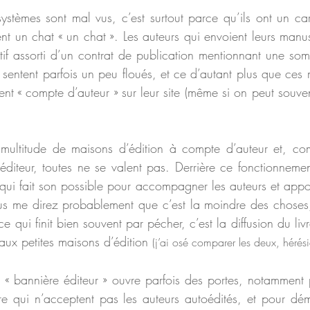
systèmes sont mal vus, c’est surtout parce qu’ils ont un ca
nt un chat « un chat ». Les auteurs qui envoient leurs manusc
itif assorti d’un contrat de publication mentionnant une som
sentent parfois un peu floués, et ce d’autant plus que ces m
nt « compte d’auteur » sur leur site (même si on peut souvent 
e multitude de maisons d’édition à compte d’auteur et, c
éditeur, toutes ne se valent pas. Derrière ce fonctionnement
qui fait son possible pour accompagner les auteurs et apport
ous me direz probablement que c’est la moindre des choses,
e qui finit bien souvent par pécher, c’est la diffusion du liv
x petites maisons d’édition 
(j’ai osé comparer les deux, hérési
a « bannière éditeur » ouvre parfois des portes, notamment p
vre qui n’acceptent pas les auteurs autoédités, et pour dé