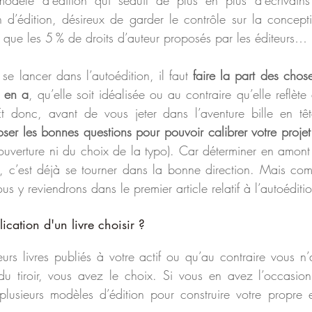
modèle d’édition qui séduit de plus en plus d’écrivains
d’édition, désireux de garder le contrôle sur la conceptio
 que les 5 % de droits d’auteur proposés par les éditeurs…
e lancer dans l’autoédition, il faut 
faire la part des choses
n en a
, qu’elle soit idéalisée ou au contraire qu’elle reflète 
Et donc, avant de vous jeter dans l’aventure bille en tê
ser les bonnes questions pour pouvoir calibrer votre projet
ouverture ni du choix de la typo). Car déterminer en amont 
 c’est déjà se tourner dans la bonne direction. Mais comm
ous y reviendrons dans le premier article relatif à l’autoéditi
ication d'un livre choisir ?
rs livres publiés à votre actif ou qu’au contraire vous n
 du tiroir, vous avez le choix. Si vous en avez l’occasion 
lusieurs modèles d’édition pour construire votre propre e