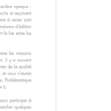
ractère opaque : 
rits et reçoivent 
me à verser sont 
aisons d’édition 
le lire entre les 
omme les maisons 
, il y a souvent 
er de la qualité 
 et vous n’aurez 
re. Problématique 
.
e !)
our participer à 
marcher quelques 