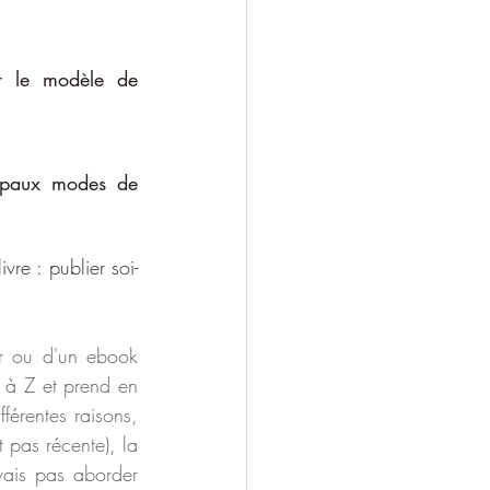
r le modèle de 
ipaux modes de 
vre : publier soi-
er ou d'un ebook 
 à Z et prend en 
fférentes raisons, 
 (qui n’est pas récente), la 
ais pas aborder 