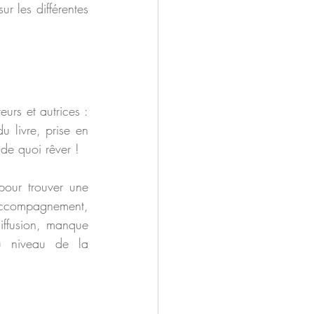
r les différentes 
rs et autrices : 
 livre, prise en 
 de quoi rêver !
our trouver une 
ccompagnement, 
iffusion, manque 
u niveau de la 