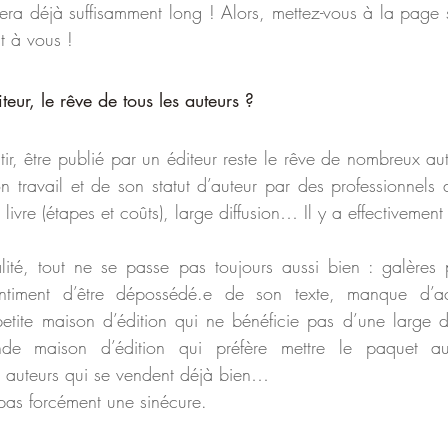
sera déjà suffisamment long ! Alors, mettez-vous à la page su
nt à vous !
teur, le rêve de tous les auteurs ?
, être publié par un éditeur reste le rêve de nombreux auteu
 travail et de son statut d’auteur par des professionnels du
livre (étapes et coûts), large diffusion… Il y a effectivement
ité, tout ne se passe pas toujours aussi bien : galères p
entiment d’être dépossédé.e de son texte, manque d’a
etite maison d’édition qui ne bénéficie pas d’une large d
nde maison d’édition qui préfère mettre le paquet a
s auteurs qui se vendent déjà bien…
 pas forcément une sinécure.