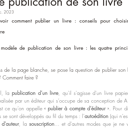
 publication de son livre
c. 2023
voir comment publier un livre : conseils pour choisi
vre
modèle de publication de son livre : les quatre princ
ss de la page blanche, se pose la question de publier son li
? Comment faire ?
l, la 
publication d’un livre
, qu'il s'agisse d'un livre papi
 réalisée par un éditeur qui s’occupe de sa conception de A
st ce qu’on appelle « 
publier à compte d’éditeur
 ». Pour di
s se sont développés au fil du temps : l’
autoédition
 d’auteur
, la 
souscription
… et d’autres modes que je ne v