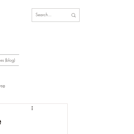
les (blog)
vre
e