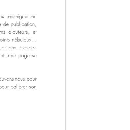
s renseigner en 
 de publication, 
s d’auteurs, et 
points nébuleux… 
uestions, exercez 
ant, une page se 
rouvons-nous pour 
our calibrer son 