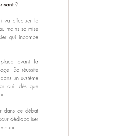
risant ?
 va effectuer le 
 au moins sa mise 
cier qui incombe 
place avant la 
age. Sa réussite 
 dans un système 
ar oui, dès que 
ur.
Ces modèles d’édition sont très mal perçus aujourd’hui et je ne veux pas entrer dans ce débat 
pour dédiaboliser 
ecourir.