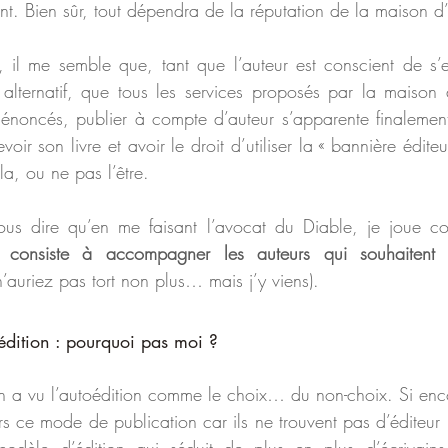
ment. Bien sûr, tout dépendra de la réputation de la maison d’
et, il me semble que, tant que l’auteur est conscient de s
lternatif, que tous les services proposés par la maison d’
 énoncés, publier à compte d’auteur s’apparente finalemen
oir son livre et avoir le droit d’utiliser la « bannière édite
a, ou ne pas l’être.
us dire qu’en me faisant l’avocat du Diable, je joue c
l consiste à accompagner les auteurs qui souhaitent 
n’auriez pas tort non plus… mais j’y viens).
édition : pourquoi pas moi ?
n a vu l’autoédition comme le choix… du non-choix. Si enc
rs ce mode de publication car ils ne trouvent pas d’éditeur i