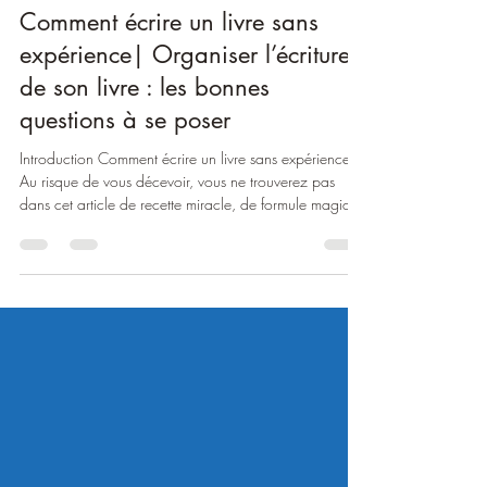
Elodie
29 janv.
8 min de lecture
Comment écrire un livre sans
expérience| Organiser l’écriture
de son livre : les bonnes
questions à se poser
Introduction Comment écrire un livre sans expérience ?
Au risque de vous décevoir, vous ne trouverez pas
dans cet article de recette miracle, de formule magique
ou de posture de méditation favorisant la création (ceci
dit, la phase d’endormissement est bien souvent
propice à l’arrivée d’idées et de phrases que je vous
encourage vivement à saisir en vol et à écrire quand
vous le pouvez). Si l’écriture fait appel à la créativité,
pour avancer, il est nécessaire de poser des ba