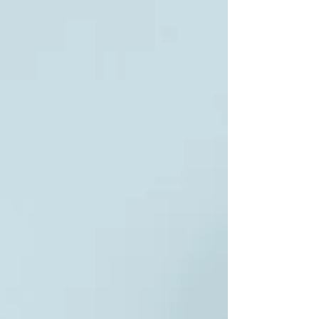
personnages prennent vie, des scènes se dessinent, tout
semble là, à portée de clavier… Mais on a vite fait de
s’égarer dans toute cette matière et les méandres