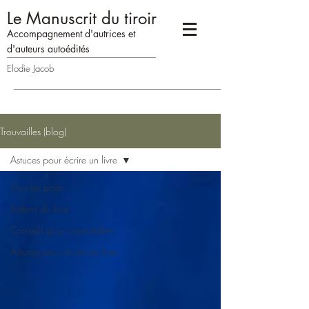
Le Manuscrit du tiroir
Accompagne
me
n
t d'autrices
et
d'auteurs
auto
édités
Elodie Jacob
Trouvailles (blog)
Astuces pour écrire un livre
Tous les posts
Salons du livre
Conseils pour s'autoéditer
Astuces pour écrire un livre