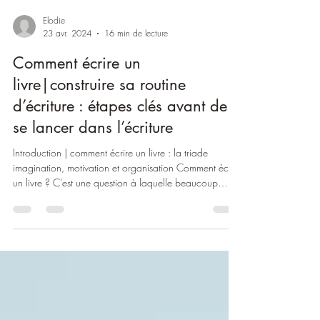
Elodie
23 avr. 2024
16 min de lecture
Comment écrire un
livre|construire sa routine
d’écriture : étapes clés avant de
se lancer dans l’écriture
Introduction | comment écrire un livre : la triade
imagination, motivation et organisation Comment écrire
un livre ? C’est une question à laquelle beaucoup
d’autrices et d’auteurs sont confronté.es après avoir
trouvé une idée d’intrigue et écrit quelques mots dans
un carnet ou un logiciel de traitement de texte. Des